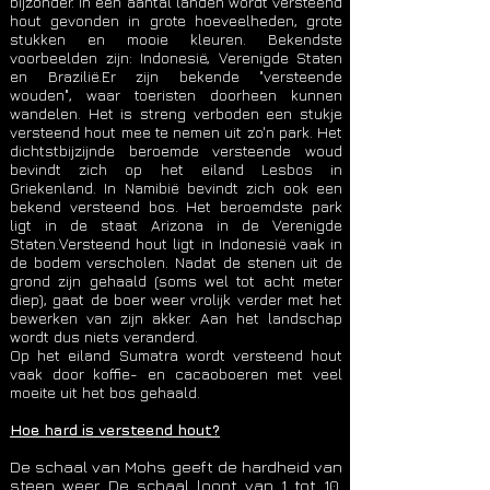
bijzonder. In een aantal landen wordt versteend
hout gevonden in grote hoeveelheden, grote
stukken en mooie kleuren. Bekendste
voorbeelden zijn: Indonesië, Verenigde Staten
en Brazilië.Er zijn bekende "versteende
wouden", waar toeristen doorheen kunnen
wandelen. Het is streng verboden een stukje
versteend hout mee te nemen uit zo'n park. Het
dichtstbijzijnde beroemde versteende woud
bevindt zich op het eiland Lesbos in
Griekenland. In Namibië bevindt zich ook een
bekend versteend bos. Het beroemdste park
ligt in de staat Arizona in de Verenigde
Staten.Versteend hout ligt in Indonesië vaak in
de bodem verscholen. Nadat de stenen uit de
grond zijn gehaald (soms wel tot acht meter
diep), gaat de boer weer vrolijk verder met het
bewerken van zijn akker. Aan het landschap
wordt dus niets veranderd.
Op het eiland Sumatra wordt versteend hout
vaak door koffie- en cacaoboeren met veel
moeite uit het bos gehaald.
Hoe hard is versteend hout?
De schaal van Mohs geeft de hardheid van
steen weer. De schaal loopt van 1 tot 10.