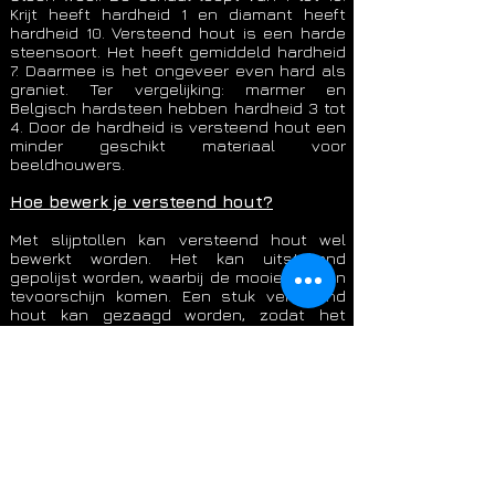
Krijt heeft hardheid 1 en diamant heeft
hardheid 10. Versteend hout is een harde
steensoort. Het heeft gemiddeld hardheid
7. Daarmee is het ongeveer even hard als
graniet. Ter vergelijking: marmer en
Belgisch hardsteen hebben hardheid 3 tot
4. Door de hardheid is versteend hout een
minder geschikt materiaal voor
beeldhouwers.
Hoe bewerk je versteend hout?
Met slijptollen kan versteend hout wel
bewerkt worden. Het kan uitstekend
gepolijst worden, waarbij de mooie kleuren
tevoorschijn komen. Een stuk versteend
hout kan gezaagd worden, zodat het
stabiel staat. Het kan ook in plakken
gezaagd worden. Tegenwoordig heeft men
zagen met een diameter tot drie meter.
Nog grotere stukken worden met een
draadzaag tot plakken verwerkt. Het zagen
en polijsten is een zeer tijdrovend karwei,
waarvoor vakmanschap vereist is.
Hoe groot kan een stuk versteend