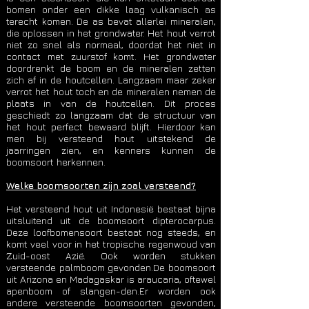
bomen onder een dikke laag vulkanisch as
terecht komen. De as bevat allerlei mineralen,
die oplossen in het grondwater. Het hout verrot
niet zo snel als normaal, doordat het niet in
contact met zuurstof komt. Het grondwater
doordrenkt de boom en de mineralen zetten
zich af in de houtcellen. Langzaam maar zeker
verrot het hout toch en de mineralen nemen de
plaats in van de houtcellen. Dit proces
geschiedt zo langzaam dat de structuur van
het hout perfect bewaard blijft. Hierdoor kan
men bij versteend hout uitstekend de
jaarringen zien, en kenners kunnen de
boomsoort herkennen.
Welke boomsoorten zijn zoal versteend?
Het versteend hout uit Indonesië bestaat bijna
uitsluitend uit de boomsoort dipterocarpus.
Deze loofbomensoort bestaat nog steeds, en
komt veel voor in het tropische regenwoud van
Zuid-oost Azië. Ook worden stukken
versteende palmboom gevonden.De boomsoort
uit Arizona en Madagaskar is araucaria, oftewel
apenboom of slangen-den.Er worden ook
andere versteende boomsoorten gevonden,