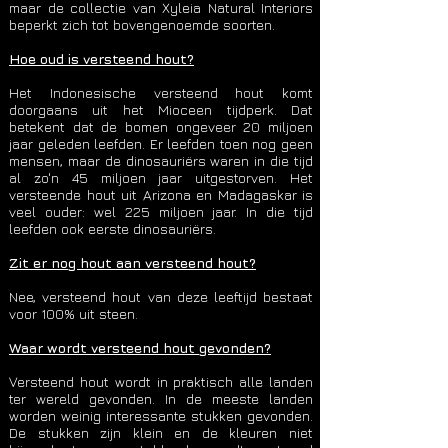
maar de collectie van Xyleia Natural Interiors
beperkt zich tot bovengenoemde soorten.
Hoe oud is versteend hout?
Het Indonesische versteend hout komt
doorgaans uit het Mioceen tijdperk. Dat
betekent dat de bomen ongeveer 20 miljoen
jaar geleden leefden. Er leefden toen nog geen
mensen, maar de dinosauriërs waren in die tijd
al zo'n 45 miljoen jaar uitgestorven. Het
versteende hout uit Arizona en Madagaskar is
veel ouder: wel 225 miljoen jaar. In die tijd
leefden ook eerste dinosauriërs.
Zit er nog hout aan versteend hout?
Nee, versteend hout van deze leeftijd bestaat
voor 100% uit steen.
Waar wordt versteend hout gevonden?
Versteend hout wordt in praktisch alle landen
ter wereld gevonden. In de meeste landen
worden weinig interessante stukken gevonden.
De stukken zijn klein en de kleuren niet