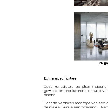
26.jp
Extra specificities
Deze kunstfoto’s op plexi / dibond z
gewicht en breukwerend omwille van 
dibond.
Door de verdoken montage van een al
de plexi's, krijg je een zwevend 3D-ef