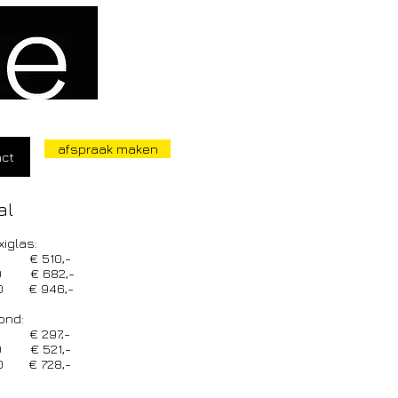
afspraak maken
act
al
iglas:
0 € 510,-
0 € 682,-
50 € 946,-
ond:
0 € 297,-
0 € 521,-
0 € 728,-