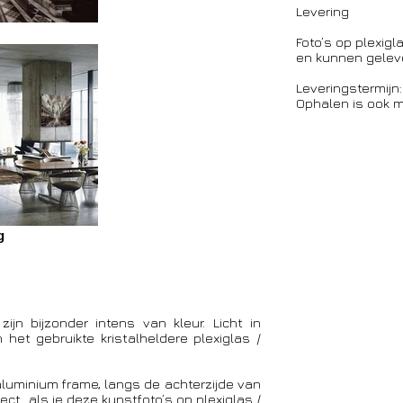
Levering
Foto’s op plexigl
en kunnen geleve
Leveringstermijn:
Ophalen is ook mo
g
ijn bijzonder intens van kleur. Licht in
het gebruikte kristalheldere plexiglas /
uminium frame, langs de achterzijde van
fect als je deze kunstfoto’s op plexiglas /