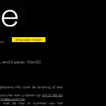
afspraak maken
act
 wind & waves 100x150
jblijvend info over de levering of een
tooruren kan u bellen op
014 21 69 50
,
info@euroart.be
w mail de titel of nummer van het