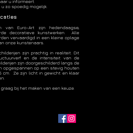
naar u informeert.
 u zo spoedig mogelijk.
icaties
en van Euro-Art zijn hedendaagse,
rde decoratieve kunstwerken. Alle
orden vervaardigd in een kleine oplage
van onze kunstenaars.
lderijen zijn prachtig in realiteit. Dit
uctuurverf en de intensiteit van de
ilderijen zijn doorgeschilderd langs de
ijn opgespannen op een stevig houten
 cm. Ze zijn licht in gewicht en klaar
en.
u graag bij het maken van een keuze.