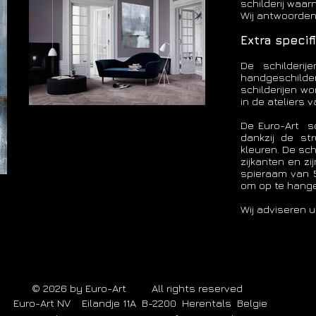
schilderij waar
Wij antwoorden
Extra specif
De schilderij
handgeschilde
schilderijen w
in de ateliers 
De Euro-Art schi
dankzij de str
kleuren. De sch
zijkanten en z
spieraam van 5
om op te hang
Wij adviseren 
© 2026 by Euro-Art All rights reserved
Euro-Art NV Eilandje 11A B-2200 Herentals Belgie