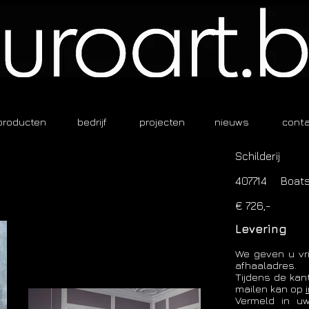
producten
bedrijf
projecten
nieuws
cont
Schilderij
407714 Boats,
€ 726,-
Levering
We geven u vri
afhaaladres.
Tijdens de kan
mailen kan op
​Vermeld in u