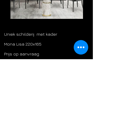
Uniek schilderij met kader
Mona Lisa 220x165
Prijs op aanvraag
Levering
We geven u vrijblijvend info over de levering
of een afhaaladres.
Tijdens de kantooruren kan u bellen op
014 21
69 50
, mailen kan op
info@euroart.be
​Vermeld in uw mail de titel of nummer van het
schilderij waarnaar u informeert.
Wij antwoorden u zo spoedig mogelijk.
Extra specificaties
De schilderijen van Euro-Art zijn
hedendaagse, handgeschilderde decoratieve