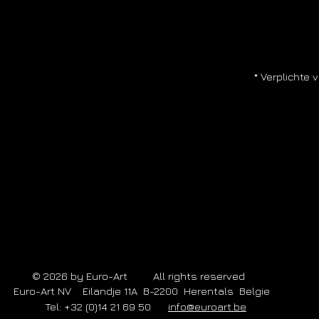
n vervaardigd in een kleine oplage in de
in realiteit. Dit dankzij de structuurverf en
ilderijen zijn doorgeschilderd langs de
en stevig houten spieraam van 5 cm. Ze
* Verplichte 
een op te hangen.
al touch in de meest uiteenlopende
van een keuze.
levering of een afhaaladres.
op 014 21 69 50, mailen kan op
© 2026 by Euro-Art All rights reserved
Euro-Art NV Eilandje 11A B-2200 Herentals Belgie
Tel: +32 (0)14 21 69 50
info@euroart.be