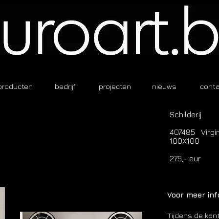
producten
bedrijf
projecten
nieuws
cont
Schilderij
407485 Virgin
100X100
275,- eur
Voor meer inf
Tijdens de kan