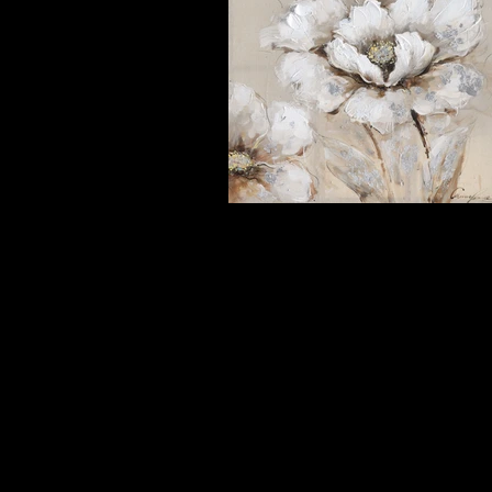
Extra specificaties
De schilderijen van Euro-Art zijn h