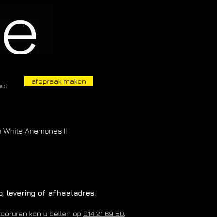
afspraak maken
act
 White Anemones II
o, levering of afhaaladres:
tooruren kan u bellen op
014 21 69 50
,