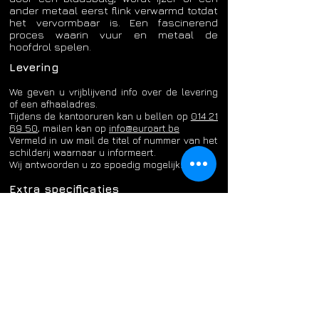
ander metaal eerst flink verwarmd totdat
het vervormbaar is. Een fascinerend
proces waarin vuur en metaal de
hoofdrol spelen.
Levering
We geven u vrijblijvend info over de levering
of een afhaaladres.
Tijdens de kantooruren kan u bellen op
014 21
69 50
, mailen kan op
info@euroart.be
​Vermeld in uw mail de titel of nummer van het
schilderij waarnaar u informeert.
Wij antwoorden u zo spoedig mogelijk.
Extra specificaties
De schilderijen van Euro-Art zijn
hedendaagse, handgeschilderde decoratieve
kunstwerken. Alle schilderijen worden
vervaardigd in een kleine oplage in de
ateliers van onze kunstenaars.
De Euro-Art schilderijen zijn prachtig in
realiteit. Dit dankzij de structuurverf en de
intensiteit van de kleuren. De schilderijen zijn