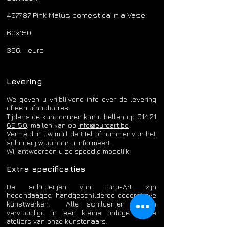
407787 Pink Malus domestica in a Vase
60x150
396,- euro
Levering
We geven u vrijblijvend info over de levering
of een afhaaladres.
Tijdens de kantooruren kan u bellen op
014 21
69 50
, mailen kan op
info@euroart.be
​Vermeld in uw mail de titel of nummer van het
schilderij waarnaar u informeert.
Wij antwoorden u zo spoedig mogelijk.
Extra specificaties
De schilderijen van Euro-Art zijn
hedendaagse, handgeschilderde decoratieve
kunstwerken. Alle schilderijen worden
vervaardigd in een kleine oplage in de
ateliers van onze kunstenaars.