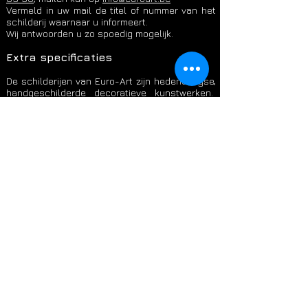
​Vermeld in uw mail de titel of nummer van het
schilderij waarnaar u informeert.
Wij antwoorden u zo spoedig mogelijk.
Extra specificaties
De schilderijen van Euro-Art zijn hedendaagse,
handgeschilderde decoratieve kunstwerken.
Alle schilderijen worden vervaardigd in een
kleine oplage in de ateliers van onze
kunstenaars.
De Euro-Art schilderijen zijn prachtig in
realiteit. Dit dankzij de structuurverf en de
intensiteit van de kleuren. De schilderijen zijn
doorgeschilderd langs de zijkanten en zijn
opgespannen op een stevig houten spieraam
van 4 cm. Ze zijn licht in gewicht en klaar om
op te hangen.
Wij adviseren u graag bij het maken van een
keuze.