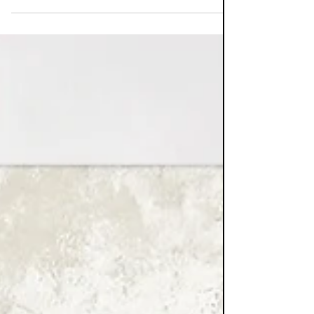
Ik ga op reis en ik neem mee…, zo begint het
gekende geheugenspelletje. Wie had ooit
durven denken dat, op reis gaan, verhinderd
zou...