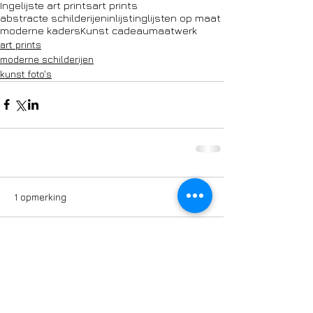
Ingelijste art prints
art prints
abstracte schilderijen
inlijsting
lijsten op maat
moderne kaders
Kunst cadeau
maatwerk
art prints
moderne schilderijen
kunst foto's
1 opmerking
Plaats een opmerking...
Nieuwste