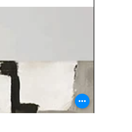
Commodores eind jaren zeventig. Wie had
kunnen denken dat we bijna een halve eeuw
later, met z’n allen...