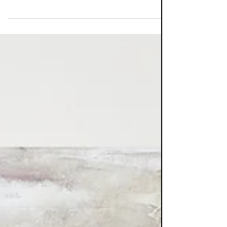
winter
Oh deer, oh deer, als 2020 al voor verandering
en een ommezwaai zorgde in de meeste
mensen hun woon- en werkomgeving dan
deed 2021...