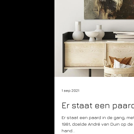
1 sep 2021
Er staat een paar
Er staat een paard in de gang, met deze carnavalskla
1981, doelde André van Duin op d
hand...