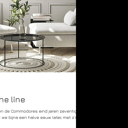
he line
gen de Commodores eind jaren zeventig.
we bijna een halve eeuw later, met z’n