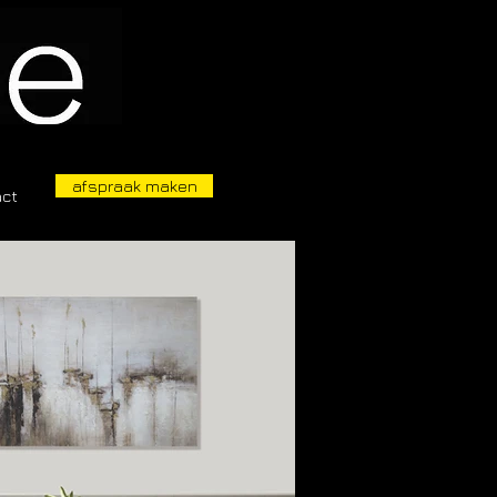
afspraak maken
act