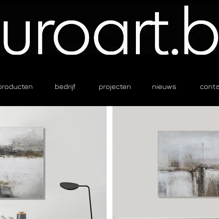
producten
bedrijf
projecten
nieuws
cont