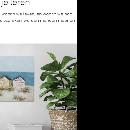
je leren
 waarin we leven, en waarin we nog
 uitspreken, worden mensen meer en