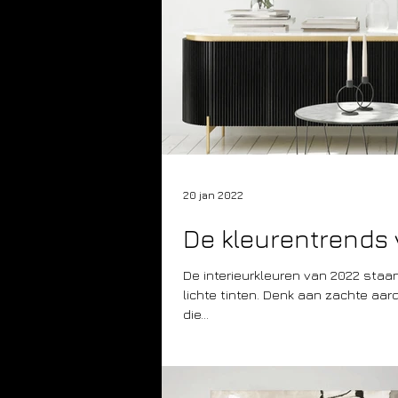
20 jan 2022
De kleurentrends 
De interieurkleuren van 2022 staan
lichte tinten. Denk aan zachte aar
die...