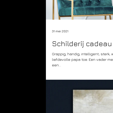
31 mei 2021
Schilderij cadea
Grappig, handig, intelligent, ster
liefdevolle papa toe. Een vader met
een...